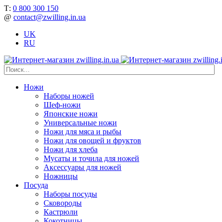
Т:
0 800 300 150
@
contact@zwilling.in.ua
UK
RU
Ножи
Наборы ножей
Шеф-ножи
Японские ножи
Универсальные ножи
Ножи для мяса и рыбы
Ножи для овощей и фруктов
Ножи для хлеба
Мусаты и точила для ножей
Аксессуары для ножей
Ножницы
Посуда
Наборы посуды
Сковороды
Кастрюли
Кокотницы