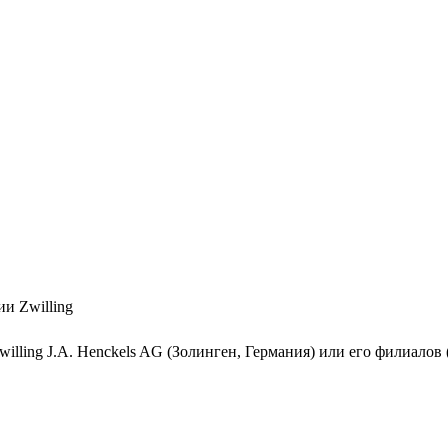
и Zwilling
illing J.A. Henckels AG (Золинген, Германия) или его филиало