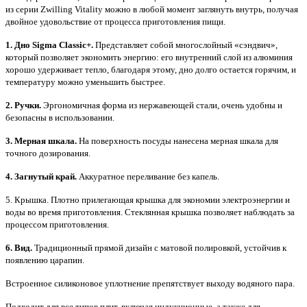
из серии Zwilling Vitality можно в любой момент заглянуть внутрь, получая
двойное удовольствие от процесса приготовления пищи.
1. Дно Sigma Classic+.
Представляет собой многослойный «сэндвич»,
который позволяет экономить энергию: его внутренний слой из алюминия
хорошо удерживает тепло, благодаря этому, дно долго остается горячим, и
температуру можно уменьшить быстрее.
2. Ручки.
Эргономичная форма из нержавеющей стали, очень удобны и
безопасны в использовании.
3. Мерная шкала.
На поверхность посуды нанесена мерная шкала для
точного дозирования.
4. Загнутый край.
Аккуратное переливание без капель.
5. Крышка. Плотно прилегающая крышка для экономии электроэнергии и
воды во время приготовления. Стеклянная крышка позволяет наблюдать за
процессом приготовления.
6. Вид.
Традиционный прямой дизайн с матовой полировкой, устойчив к
появлению царапин.
Встроенное силиконовое уплотнение препятствует выходу водяного пара.
Подходит для все типов плит, включая индукционные, а также для