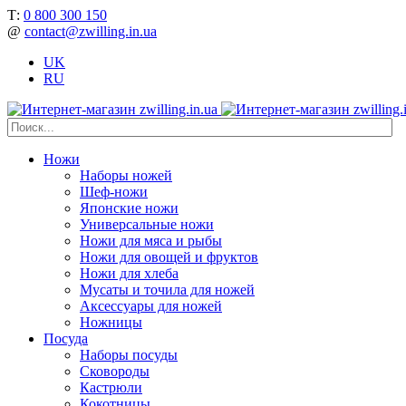
Т:
0 800 300 150
@
contact@zwilling.in.ua
UK
RU
Ножи
Наборы ножей
Шеф-ножи
Японские ножи
Универсальные ножи
Ножи для мяса и рыбы
Ножи для овощей и фруктов
Ножи для хлеба
Мусаты и точила для ножей
Аксессуары для ножей
Ножницы
Посуда
Наборы посуды
Сковороды
Кастрюли
Кокотницы