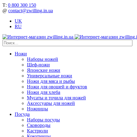
Т:
0 800 300 150
@
contact@zwilling.in.ua
UK
RU
Ножи
Наборы ножей
Шеф-ножи
Японские ножи
Универсальные ножи
Ножи для мяса и рыбы
Ножи для овощей и фруктов
Ножи для хлеба
Мусаты и точила для ножей
Аксессуары для ножей
Ножницы
Посуда
Наборы посуды
Сковороды
Кастрюли
Кокотницы